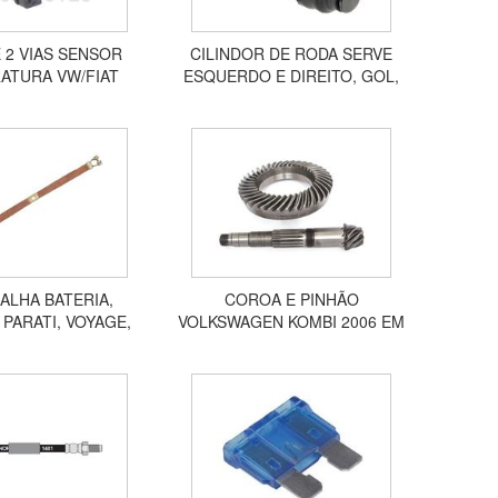
 2 VIAS SENSOR
CILINDOR DE RODA SERVE
ATURA VW/FIAT
ESQUERDO E DIREITO, GOL,
TAÇÃO FIESTA 1.0
GOL GTI, PASSAT, VOYAGE,
1021005
SANTANA VERSAILLES
CCR09214
LHA BATERIA,
COROA E PINHÃO
 PARATI, VOYAGE,
VOLKSWAGEN KOMBI 2006 EM
OL, TODOS, 50CM,
DIANTE, ÁGUA, 39X8
 PONTEIRAS HC2050
ACCP01001