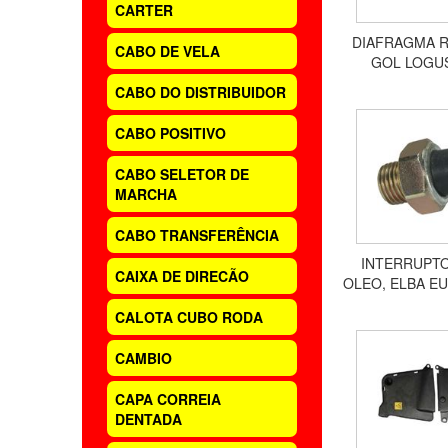
CARTER
DIAFRAGMA 
CABO DE VELA
GOL LOGU
ESCORT V
CABO DO DISTRIBUIDOR
ROYALLE U
TEMPRA L
CABO POSITIVO
CABO SELETOR DE
MARCHA
CABO TRANSFERÊNCIA
INTERRUPT
CAIXA DE DIRECÃO
OLEO, ELBA E
FURGÃO OGG
CALOTA CUBO RODA
PRÊMIO SPAZ
13
CAMBIO
CAPA CORREIA
DENTADA