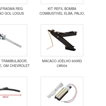
IAFRAGMA REG
KIT REFIL BOMBA
ÃO GOL LOGUS
COMBUSTIVEL ELBA, PALIO,
ANA ESCORT
TEMPRA, TIPO, UNO, ESCORT,
ES ROYALLE UNO
ASTRA 10107
MPRA LP47405041K
O TRAMBULADOR,
MACACO JOELHO 600KG
E, GM CHEVROLET
LW004
LTA, 1994 A 2006
1103