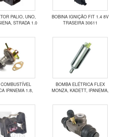
ETOR PALIO, UNO,
BOBINA IGNIÇÃO FIT 1.4 8V
SIENA, STRADA 1.0
TRASEIRA 30611
 1.5 HVR065
 COMBUSTÍVEL
BOMBA ELÉTRICA FLEX
A IPANEMA 1.8,
MONZA, KADETT, IPANEMA,
2.0, MONZA 1.6 1.8
BLAZER, S10 EFI/MPFI
2.0 368
ALCOOL/GASOLINA 10135