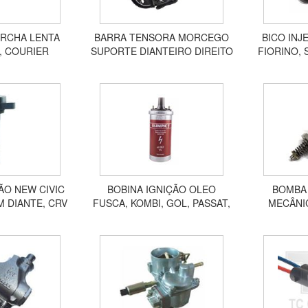
RCHA LENTA
BARRA TENSORA MORCEGO
BICO INJ
A, COURIER
SUPORTE DIANTEIRO DIREITO
FIORINO, 
CORT ZETEC
CELTA, CORSA, PRISMA,
1.3
510
TIGRA MG897
ÃO NEW CIVIC
BOBINA IGNIÇÃO OLEO
BOMBA
EM DIANTE, CRV
FUSCA, KOMBI, GOL, PASSAT,
MECÂNIC
M DIANTE 30666
CHEVETTE, KADETT, MONZA,
KADETT 1.8 
SANTANA IGNIÇÃO S/PINO
40067