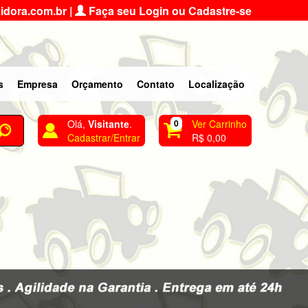
idora.com.br
|
Faça seu Login ou Cadastre-se
s
Empresa
Orçamento
Contato
Localização
Olá,
Visitante
.
0
Ver Carrinho
Cadastrar/Entrar
R$ 0,00