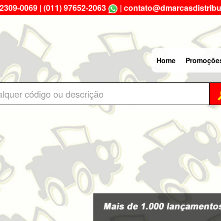
 2309-0069
|
(011) 97652-2063
|
contato@dmarcasdistribu
Home
Promoçõe