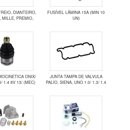
FREIO, DIANTEIRO,
FUSÍVEL LÂMINA 15A (MIN 10
, MILLE, PREMIO,
UN)
RINO, 1988 A 1992
F2003
OCINETICA ONIX/
JUNTA TAMPA DE VALVULA
/ 1.4 8V 13/ (MEC)
PALIO, SIENA, UNO 1.0/ 1.3/ 1.4
(25X20)
8V FIRE