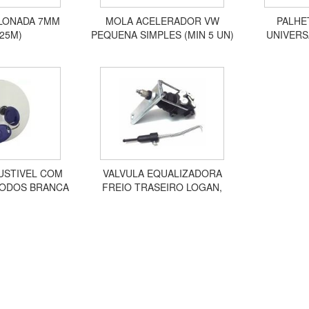
LONADA 7MM
MOLA ACELERADOR VW
PALHE
 25M)
PEQUENA SIMPLES (MIN 5 UN)
UNIVERS
DIVERSA
USTIVEL COM
VALVULA EQUALIZADORA
TODOS BRANCA
FREIO TRASEIRO LOGAN,
522B
SANDERO 2007 EM DIANTE
M6400