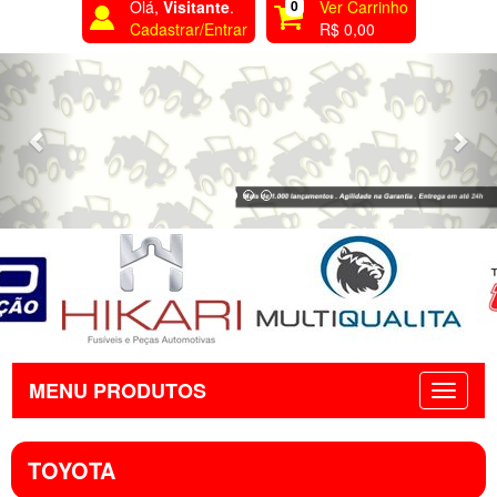
Olá,
Visitante
.
0
Ver Carrinho
Cadastrar/Entrar
R$ 0,00
Previous
Nex
MENU PRODUTOS
TOYOTA