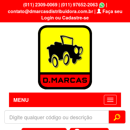
(011) 2309-0069
|
(011) 97652-2063
|
contato@dmarcasdistribuidora.com.br
|
Faça seu
Login ou Cadastre-se
MENU