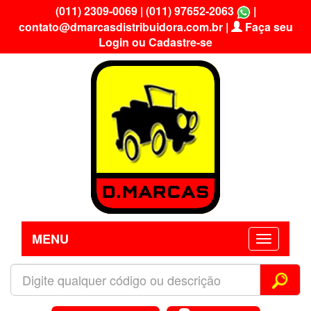
(011) 2309-0069
|
(011) 97652-2063
|
contato@dmarcasdistribuidora.com.br
|
Faça seu
Login ou Cadastre-se
MENU