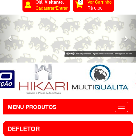
Olá,
Visitante
.
0
Ver Carrinho
Cadastrar/Entrar
R$ 0,00
Previous
Nex
MENU PRODUTOS
DEFLETOR