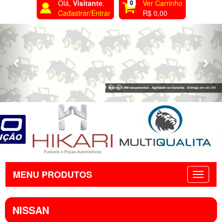
Olá,
Visitante
.
0
Ver Carrinho
Cadastrar/Entrar
R$ 0,00
Previous
Nex
MENU PRODUTOS
NISSAN