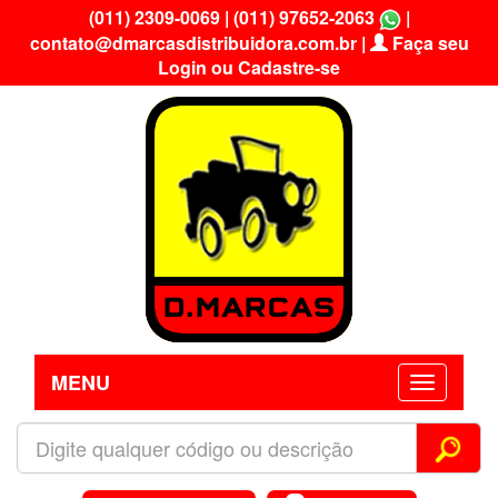
(011) 2309-0069
|
(011) 97652-2063
|
contato@dmarcasdistribuidora.com.br
|
Faça seu
Login ou Cadastre-se
MENU