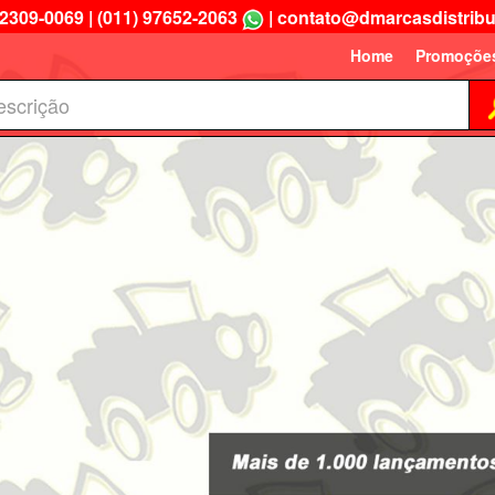
 2309-0069
|
(011) 97652-2063
|
contato@dmarcasdistribu
Home
Promoçõe