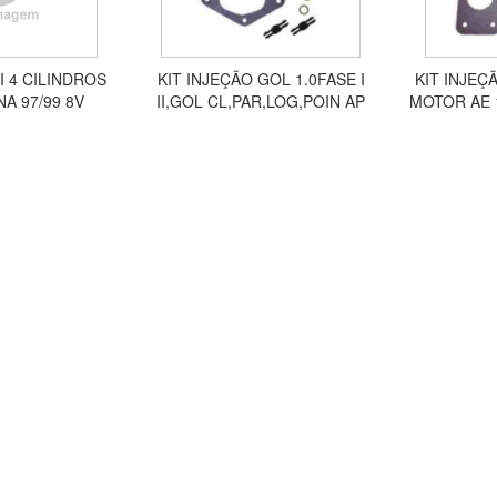
I 4 CILINDROS
KIT INJEÇÃO GOL 1.0FASE I
KIT INJEÇ
NA 97/99 8V
II,GOL CL,PAR,LOG,POIN AP
MOTOR AE 1
1.6 AL/ G 8V