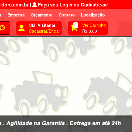
idora.com.br
|
Faça seu Login ou Cadastre-se
s
Empresa
Orçamento
Contato
Localização
Olá,
Visitante
.
0
Ver Carrinho
Cadastrar/Entrar
R$ 0,00