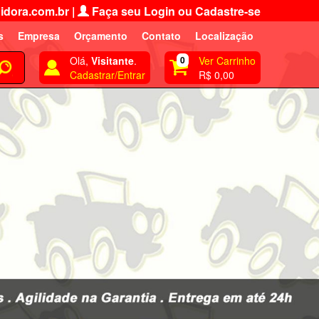
idora.com.br
|
Faça seu Login ou Cadastre-se
s
Empresa
Orçamento
Contato
Localização
Olá,
Visitante
.
0
Ver Carrinho
Cadastrar/Entrar
R$ 0,00