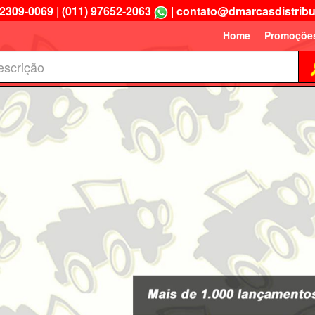
 2309-0069
|
(011) 97652-2063
|
contato@dmarcasdistribu
Home
Promoçõe