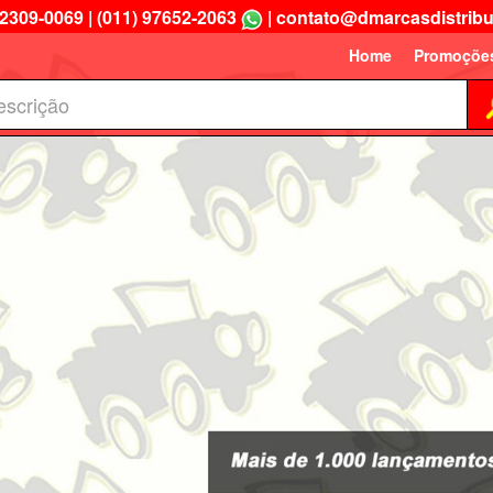
 2309-0069
|
(011) 97652-2063
|
contato@dmarcasdistribu
Home
Promoçõe