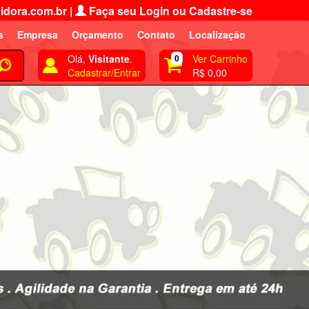
idora.com.br
|
Faça seu Login ou Cadastre-se
s
Empresa
Orçamento
Contato
Localização
Olá,
Visitante
.
0
Ver Carrinho
Cadastrar/Entrar
R$ 0,00