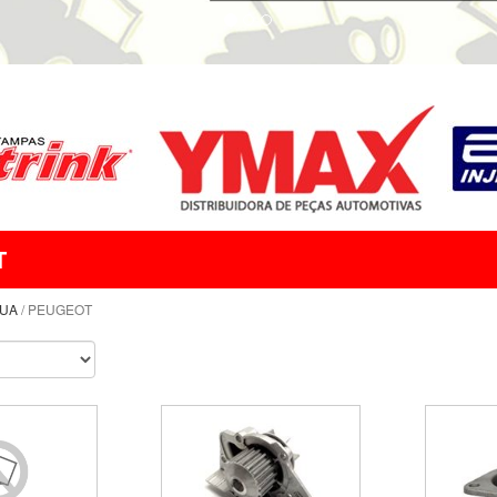
T
UA
/ PEUGEOT