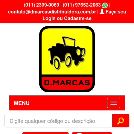
(011) 2309-0069
|
(011) 97652-2063
|
contato@dmarcasdistribuidora.com.br
|
Faça seu
Login ou Cadastre-se
MENU