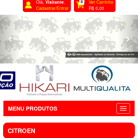
Olá,
Visitante
.
0
Ver Carrinho
Cadastrar/Entrar
R$ 0,00
Previous
Nex
MENU PRODUTOS
CITROEN