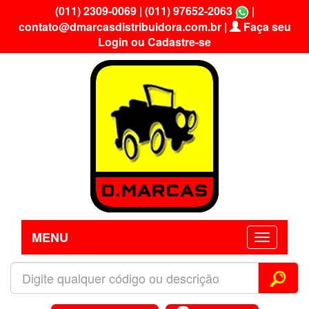
(011) 2309-0069
|
(011) 97652-2063
|
contato@dmarcasdistribuidora.com.br
|
Faça seu
Login ou Cadastre-se
MENU