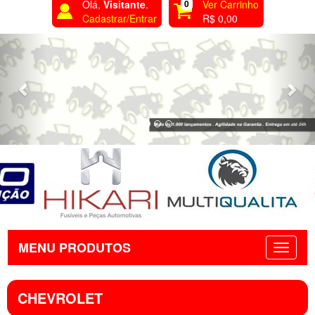
Olá,
Visitante
.
0
Ver Carrinho
Cadastrar/Entrar
R$ 0,00
Previous
Nex
MENU PRODUTOS
CHEVROLET