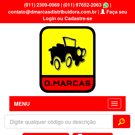
(011) 2309-0069
|
(011) 97652-2063
|
contato@dmarcasdistribuidora.com.br
|
Faça seu
Login ou Cadastre-se
MENU