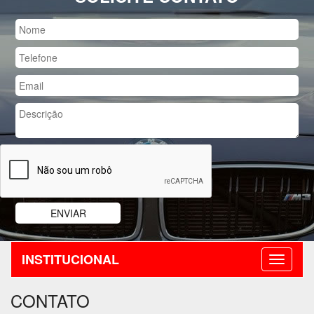
INSTITUCIONAL
CONTATO