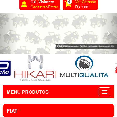
Olá,
Visitante
.
0
Ver Carrinho
Cadastrar/Entrar
R$ 0,00
Previous
Nex
MENU PRODUTOS
FIAT