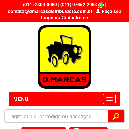
(011) 2309-0069
|
(011) 97652-2063
|
contato@dmarcasdistribuidora.com.br
|
Faça seu
Login ou Cadastre-se
MENU