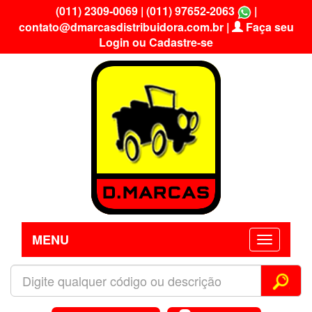
(011) 2309-0069
|
(011) 97652-2063
|
contato@dmarcasdistribuidora.com.br
|
Faça seu
Login ou Cadastre-se
MENU