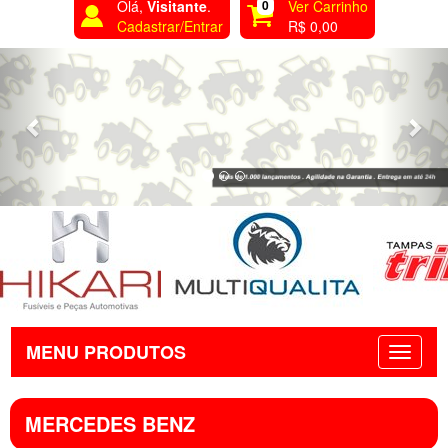
Olá,
Visitante
.
0
Ver Carrinho
Cadastrar/Entrar
R$ 0,00
Previous
Nex
MENU PRODUTOS
MERCEDES BENZ