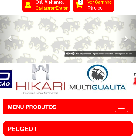
Olá,
Visitante
.
0
Ver Carrinho
Cadastrar/Entrar
R$ 0,00
Previous
Nex
MENU PRODUTOS
PEUGEOT