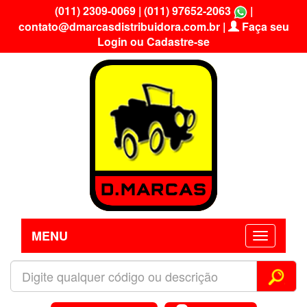
(011) 2309-0069
|
(011) 97652-2063
|
contato@dmarcasdistribuidora.com.br
|
Faça seu
Login ou Cadastre-se
MENU