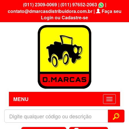
(011) 2309-0069
|
(011) 97652-2063
|
contato@dmarcasdistribuidora.com.br
|
Faça seu
Login ou Cadastre-se
MENU