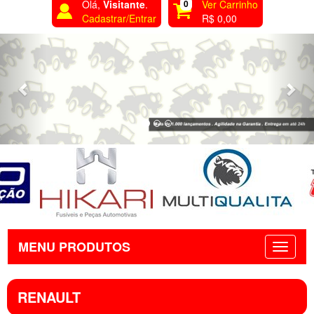
Olá,
Visitante
.
0
Ver Carrinho
Cadastrar/Entrar
R$ 0,00
Previous
Nex
MENU PRODUTOS
RENAULT