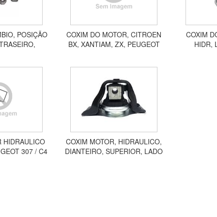
BIO, POSIÇÃO
COXIM DO MOTOR, CITROEN
COXIM D
TRASEIRO,
BX, XANTIAM, ZX, PEUGEOT
HIDR, 
, C3 PICASSO,
205, 206, 207, 306, 405, 406,
SUPERIOR, 
6, 207, 208
HOGGAR HVR171917
16V, 2
4007
A
 HIDRAULICO
COXIM MOTOR, HIDRAULICO,
GEOT 307 / C4
DIANTEIRO, SUPERIOR, LADO
V 03 /
DIREITO, MEGANE, GRAND
SCENIC, SCENIC ACX05005