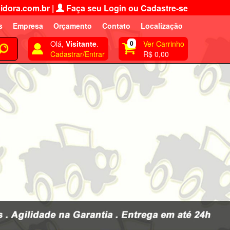
idora.com.br
|
Faça seu Login ou Cadastre-se
s
Empresa
Orçamento
Contato
Localização
Olá,
Visitante
.
0
Ver Carrinho
Cadastrar/Entrar
R$ 0,00