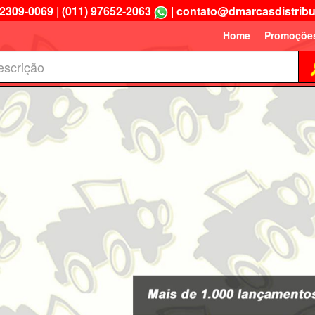
 2309-0069
|
(011) 97652-2063
|
contato@dmarcasdistribu
Home
Promoçõe