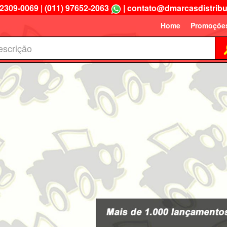
 2309-0069
|
(011) 97652-2063
|
contato@dmarcasdistribu
Home
Promoçõe