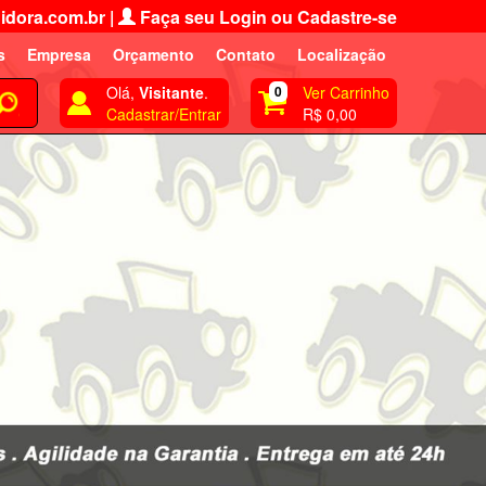
idora.com.br
|
Faça seu Login ou Cadastre-se
s
Empresa
Orçamento
Contato
Localização
Olá,
Visitante
.
0
Ver Carrinho
Cadastrar/Entrar
R$ 0,00