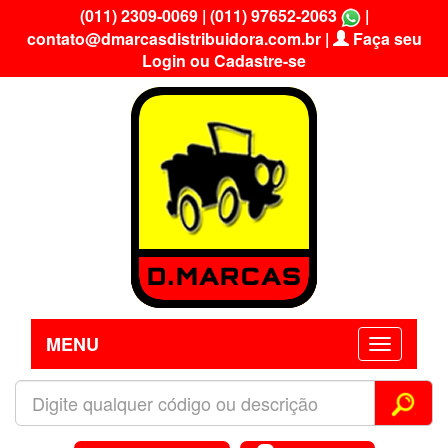
(011) 2309-0069
|
(011) 97652-2063
|
contato@dmarcasdistribuidora.com.br
|
Faça seu
Login ou Cadastre-se
MENU