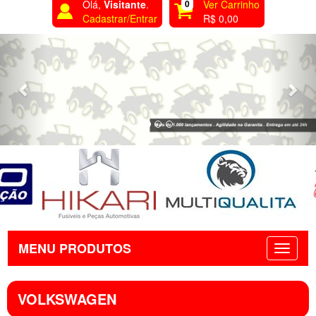
Olá,
Visitante
.
0
Ver Carrinho
Cadastrar/Entrar
R$ 0,00
Previous
Nex
MENU PRODUTOS
VOLKSWAGEN