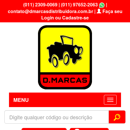
(011) 2309-0069
|
(011) 97652-2063
|
contato@dmarcasdistribuidora.com.br
|
Faça seu
Login ou Cadastre-se
MENU