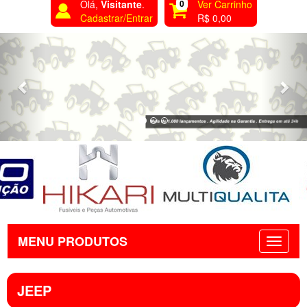
Olá,
Visitante
.
0
Ver Carrinho
Cadastrar/Entrar
R$ 0,00
Previous
Nex
MENU PRODUTOS
JEEP