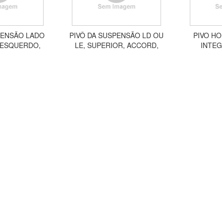
PENSÃO LADO
PIVÔ DA SUSPENSÃO LD OU
PIVO HO
 ESQUERDO,
LE, SUPERIOR, ACCORD,
INTEG
DA FIT 2003 A
CIVIC, CRV, INTEGRA, 1992 EM
(INFERI
PV07004
DIANTE APV07002
A