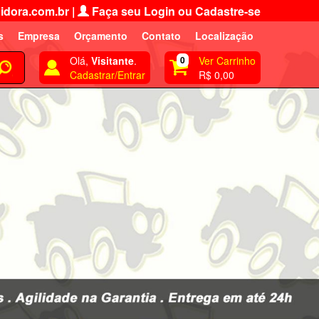
idora.com.br
|
Faça seu Login ou Cadastre-se
s
Empresa
Orçamento
Contato
Localização
Olá,
Visitante
.
0
Ver Carrinho
Cadastrar/Entrar
R$ 0,00