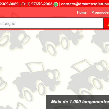
 2309-0069
|
(011) 97652-2063
|
contato@dmarcasdistribu
Home
Promoçõe