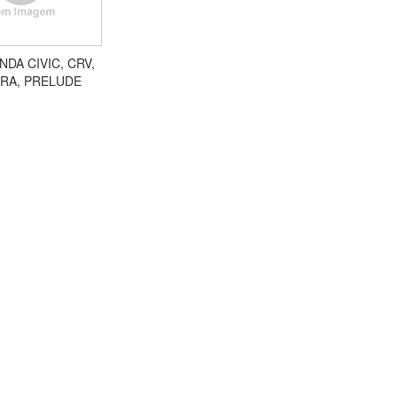
NDA CIVIC, CRV,
RA, PRELUDE
OR) SERVE LD/LE
PV07001