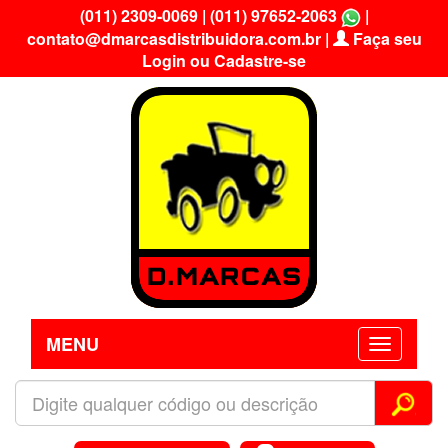
(011) 2309-0069
|
(011) 97652-2063
|
contato@dmarcasdistribuidora.com.br
|
Faça seu
Login ou Cadastre-se
MENU