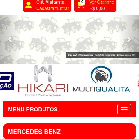
Olá,
Visitante
.
0
Ver Carrinho
Cadastrar/Entrar
R$ 0,00
Previous
Nex
MENU PRODUTOS
MERCEDES BENZ