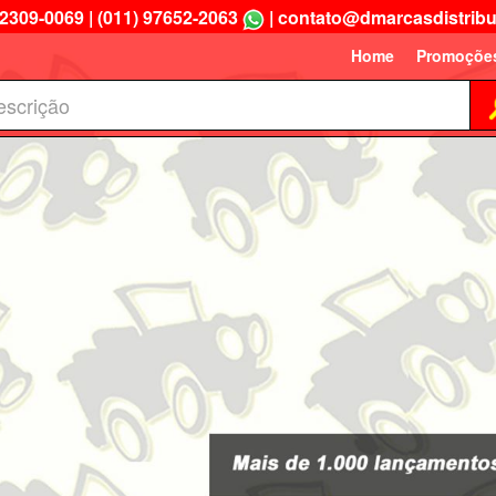
 2309-0069
|
(011) 97652-2063
|
contato@dmarcasdistribu
Home
Promoçõe