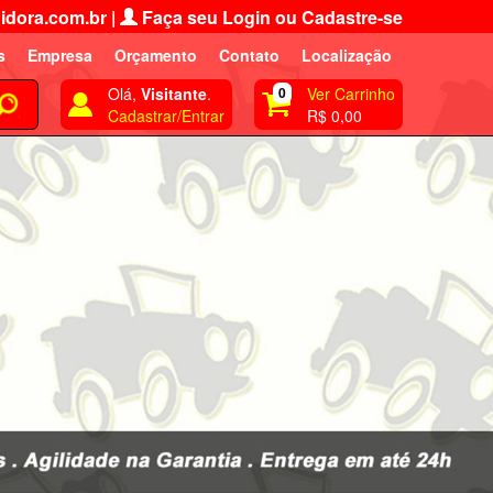
idora.com.br
|
Faça seu Login ou Cadastre-se
s
Empresa
Orçamento
Contato
Localização
Olá,
Visitante
.
0
Ver Carrinho
Cadastrar/Entrar
R$ 0,00