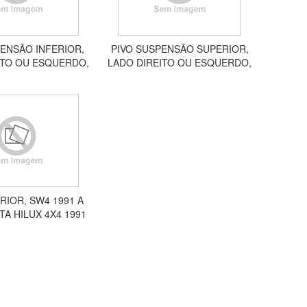
PENSÃO INFERIOR,
PIVO SUSPENSÃO SUPERIOR,
ITO OU ESQUERDO,
LADO DIREITO OU ESQUERDO,
 ETIOS 2012 EM
HILUX PICK UP, HILUX SW4,
TE APV08013
2005 A 2022 APV08012
ERIOR, SW4 1991 A
TA HILUX 4X4 1991
 SERVE NOS DOIS
S APV08008