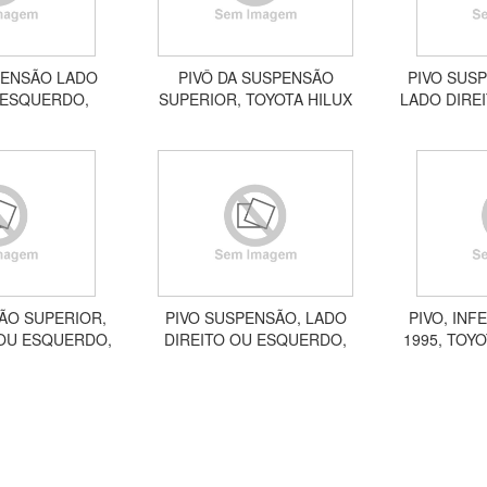
PENSÃO LADO
PIVÔ DA SUSPENSÃO
PIVO SUS
 ESQUERDO,
SUPERIOR, TOYOTA HILUX
LADO DIRE
YOTA COROLLA
1991 A 2004, HILUX SW4 1991
TOYOTA
9 APV08011
A 1995 APV08009
DIAN
ÃO SUPERIOR,
PIVO SUSPENSÃO, LADO
PIVO, INF
 OU ESQUERDO,
DIREITO OU ESQUERDO,
1995, TOYO
X SW4 1996 A
TOYOTA HILUX PICK UP, HILUX
A 2004,
PV08005
SW4, 2005 A 2018 APV08010
LADO