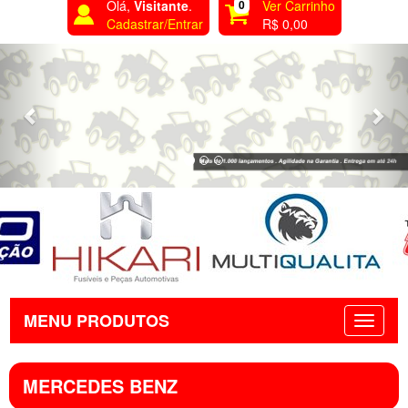
Olá,
Visitante
.
0
Ver Carrinho
Cadastrar/Entrar
R$ 0,00
Previous
Nex
MENU PRODUTOS
MERCEDES BENZ