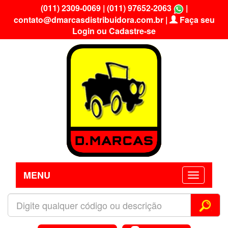
(011) 2309-0069
|
(011) 97652-2063
|
contato@dmarcasdistribuidora.com.br
|
Faça seu
Login ou Cadastre-se
MENU