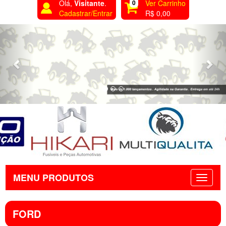
Olá,
Visitante
.
0
Ver Carrinho
Cadastrar/Entrar
R$ 0,00
Previous
Nex
MENU PRODUTOS
FORD