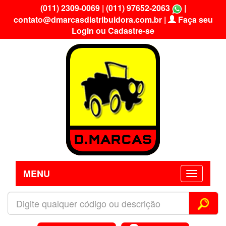
(011) 2309-0069
|
(011) 97652-2063
|
contato@dmarcasdistribuidora.com.br
|
Faça seu
Login ou Cadastre-se
MENU