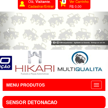
Olá,
Visitante
.
0
Ver Carrinho
Cadastrar/Entrar
R$ 0,00
Previous
Nex
MENU PRODUTOS
SENSOR DETONACAO