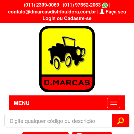
(011) 2309-0069
|
(011) 97652-2063
|
contato@dmarcasdistribuidora.com.br
|
Faça seu
Login ou Cadastre-se
MENU