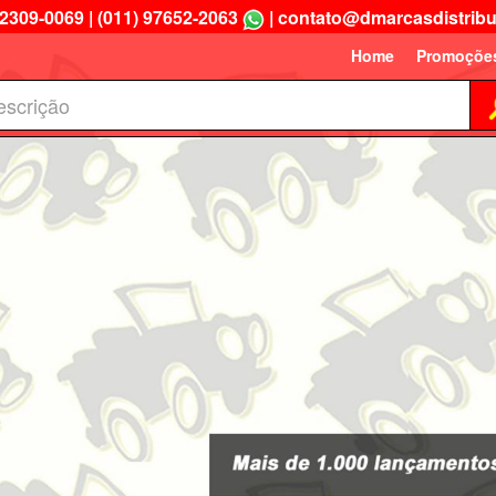
 2309-0069
|
(011) 97652-2063
|
contato@dmarcasdistribu
Home
Promoçõe