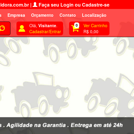
idora.com.br
|
Faça seu Login ou Cadastre-se
s
Empresa
Orçamento
Contato
Localização
Olá,
Visitante
.
0
Ver Carrinho
Cadastrar/Entrar
R$ 0,00