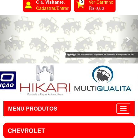
Olá,
Visitante
.
0
Ver Carrinho
Cadastrar/Entrar
R$ 0,00
Previous
Nex
MENU PRODUTOS
CHEVROLET