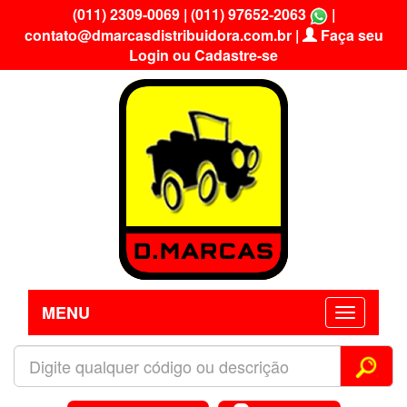
(011) 2309-0069
|
(011) 97652-2063
|
contato@dmarcasdistribuidora.com.br
|
Faça seu
Login ou Cadastre-se
MENU