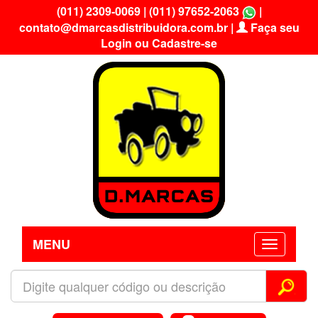
(011) 2309-0069
|
(011) 97652-2063
|
contato@dmarcasdistribuidora.com.br
|
Faça seu
Login ou Cadastre-se
MENU