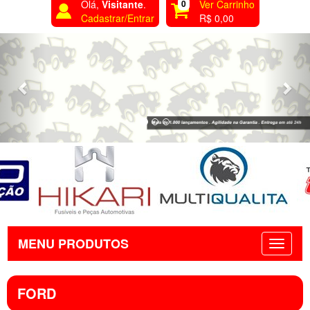
Olá,
Visitante
.
0
Ver Carrinho
Cadastrar/Entrar
R$ 0,00
Previous
Nex
MENU PRODUTOS
FORD