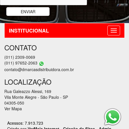
INSTITUCIONAL
CONTATO
(011) 2309-0069
(011) 97652-2063
contato@dmarcasdistribuidora.com.br
LOCALIZAÇÃO
Rua Galeazzo Alessi, 169
Vila Monte Alegre - São Paulo - SP
04305-050
Ver Mapa
Acessos: 7.913.723
Criado por
VerMais Internet
-
Criação de Sites
-
Admin