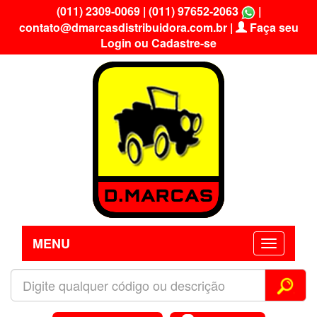
(011) 2309-0069
|
(011) 97652-2063
|
contato@dmarcasdistribuidora.com.br
|
Faça seu
Login ou Cadastre-se
MENU