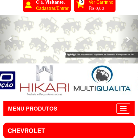
Olá,
Visitante
.
0
Ver Carrinho
Cadastrar/Entrar
R$ 0,00
Previous
Nex
MENU PRODUTOS
CHEVROLET