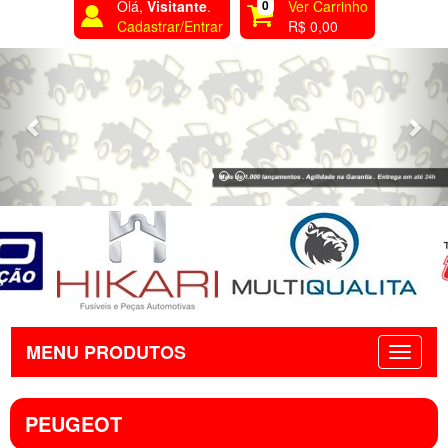
Olá,
Visitante
.
0
Ver Carrinho
Cadastrar/Entrar
R$ 0,00
Previous
Nex
MENU PRODUTOS
PEUGEOT