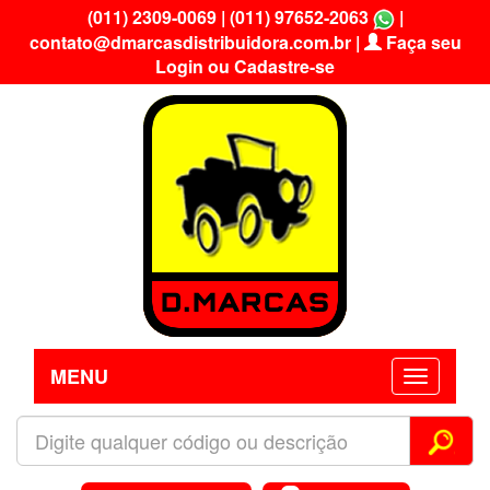
(011) 2309-0069
|
(011) 97652-2063
|
contato@dmarcasdistribuidora.com.br
|
Faça seu
Login ou Cadastre-se
MENU