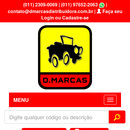
(011) 2309-0069
|
(011) 97652-2063
|
contato@dmarcasdistribuidora.com.br
|
Faça seu
Login ou Cadastre-se
MENU