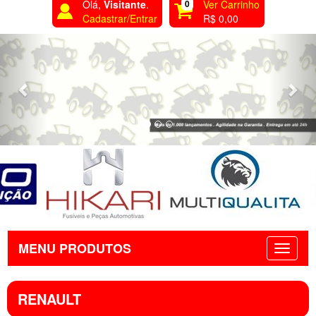
Olá,
Visitante
.
0
Ver Carrinho
Cadastrar/Entrar
R$ 0,00
Previous
Nex
MENU PRODUTOS
RENAULT