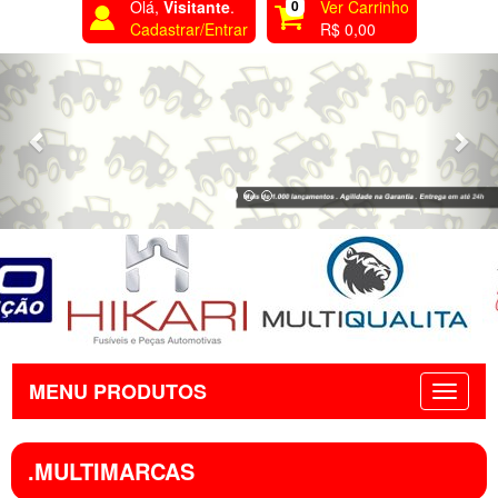
Olá,
Visitante
.
0
Ver Carrinho
Cadastrar/Entrar
R$ 0,00
Previous
Nex
MENU PRODUTOS
.MULTIMARCAS