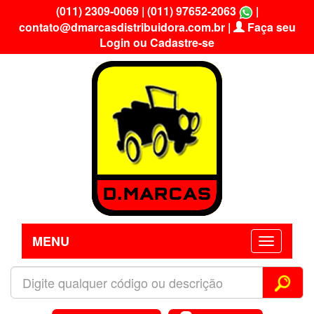
(011) 2309-0069
|
(011) 97652-2063
|
contato@dmarcasdistribuidora.com.br
|
Faça seu
Login ou Cadastre-se
MENU