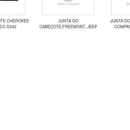
OTE CHEROKEE
JUNTA DO
JUNTA DO
6CC D242
CABEÇOTE,FREEMONT, JEEP
COMPAS
COMPASS, 2.4 16 V EDG ED3 2
16VECN 2
DOHC 4CIL 2006 A 2010 GJ242