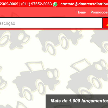
 2309-0069
|
(011) 97652-2063
|
contato@dmarcasdistribu
Home
Promoçõe