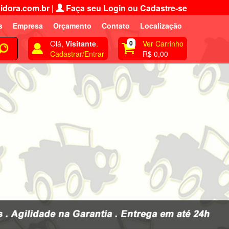
idora.com.br
|
Faça seu Login ou Cadastre-se
s
Empresa
Orçamento
Contato
Localização
Olá,
Visitante
.
0
Ver Carrinho
Cadastrar/Entrar
R$ 0,00