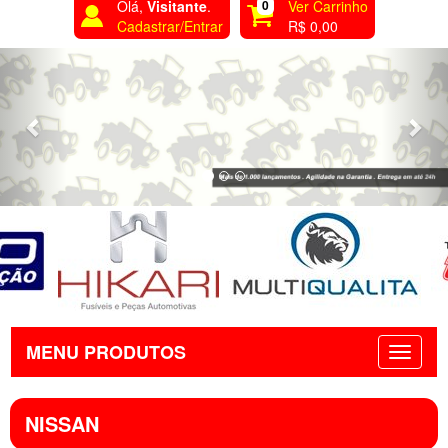
Olá,
Visitante
.
0
Ver Carrinho
Cadastrar/Entrar
R$ 0,00
Previous
Nex
MENU PRODUTOS
NISSAN