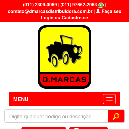
(011) 2309-0069
|
(011) 97652-2063
|
contato@dmarcasdistribuidora.com.br
|
Faça seu
Login ou Cadastre-se
MENU