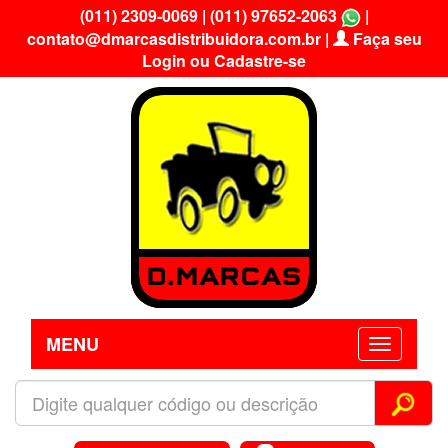
(011) 2309-0069
|
(011) 97652-2063
|
contato@dmarcasdistribuidora.com.br
|
Faça seu
Login ou Cadastre-se
MENU