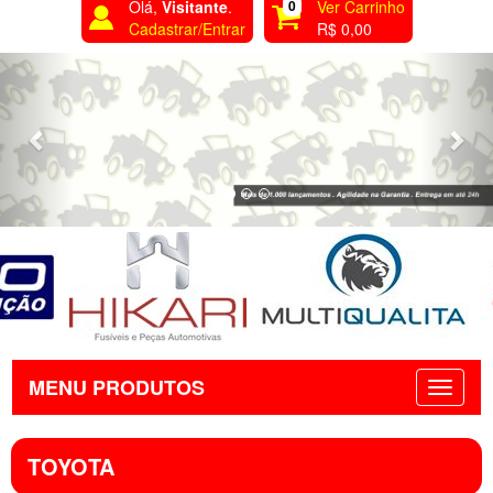
Olá,
Visitante
.
0
Ver Carrinho
Cadastrar/Entrar
R$ 0,00
Previous
Nex
MENU PRODUTOS
TOYOTA