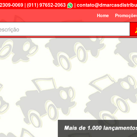
 2309-0069
|
(011) 97652-2063
|
contato@dmarcasdistribu
Home
Promoçõe