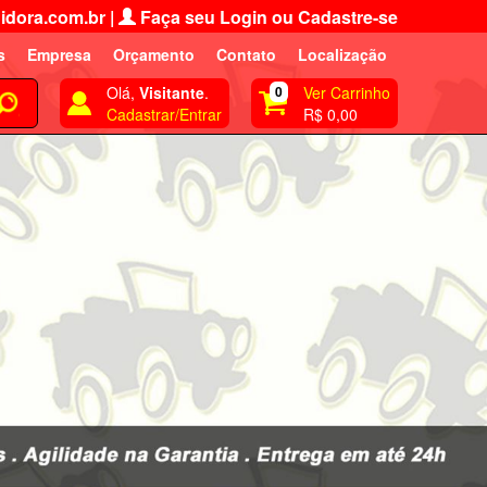
idora.com.br
|
Faça seu Login ou Cadastre-se
s
Empresa
Orçamento
Contato
Localização
Olá,
Visitante
.
0
Ver Carrinho
Cadastrar/Entrar
R$ 0,00