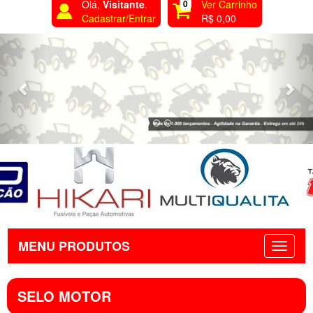
Olá,
Visitante
.
0
Ver Carrinho
Cadastrar/Entrar
R$ 0,00
Previous
Nex
MENU PRODUTOS
SELO MOTOR