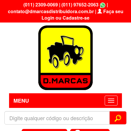
(011) 2309-0069
|
(011) 97652-2063
|
contato@dmarcasdistribuidora.com.br
|
Faça seu
Login ou Cadastre-se
MENU