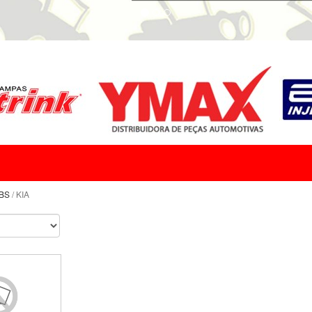
BS
/ KIA