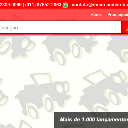
 2309-0069
|
(011) 97652-2063
|
contato@dmarcasdistribu
Home
Promoçõe