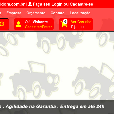
idora.com.br
|
Faça seu Login ou Cadastre-se
s
Empresa
Orçamento
Contato
Localização
Olá,
Visitante
.
0
Ver Carrinho
Cadastrar/Entrar
R$ 0,00