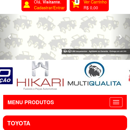
Olá,
Visitante
.
0
Ver Carrinho
Cadastrar/Entrar
R$ 0,00
Previous
Nex
MENU PRODUTOS
TOYOTA