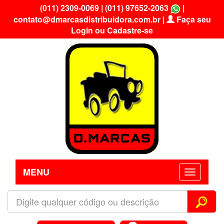
(011) 2309-0069
|
(011) 97652-2063
|
contato@dmarcasdistribuidora.com.br
|
Faça seu
Login ou Cadastre-se
MENU