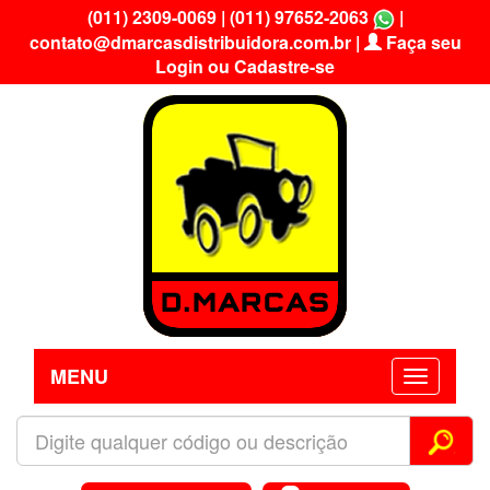
(011) 2309-0069
|
(011) 97652-2063
|
contato@dmarcasdistribuidora.com.br
|
Faça seu
Login ou Cadastre-se
MENU