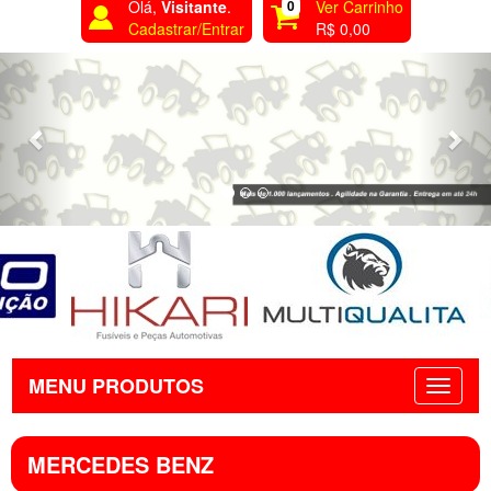
Olá,
Visitante
.
0
Ver Carrinho
Cadastrar/Entrar
R$ 0,00
Previous
Nex
MENU PRODUTOS
MERCEDES BENZ